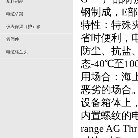
塑料制品
钢制成，E部
电缆桥架
特性：特殊
仪表保温（护）箱
省时便利，
管阀件
防尘、抗盐
电缆格兰头
态-40℃至1
用场合：海
恶劣的场合
设备箱体上
内置螺纹的电动
range AG T