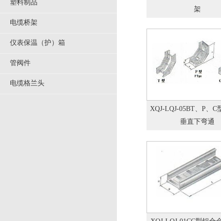
塑料制品
架
电缆桥架
仪表保温（护）箱
管阀件
电缆格兰头
XQJ-LQJ-05BT、P、
垂直下弯通