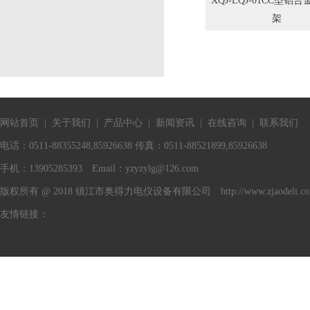
XQJ-LQJ-01CC型铝
架
网站首页
|
关于我们
|
产品中心
|
新闻资讯
|
在线咨询
|
联系我们
电话：0511-88355248,85926638 传真：0511-88521899,85926638
手机：13905285393 Email：
yzyzylg@126.com
版权所有 @ 2018 镇江市奥得力电仪设备有限公司 http://www.zjaodeli.c
友情链接：