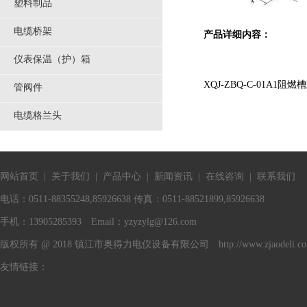
塑料制品
电缆桥架
产品详细内容：
仪表保温（护）箱
XQJ-ZBQ-C-01A1阻
管阀件
电缆格兰头
网站首页
|
关于我们
|
产品中心
|
新闻资讯
|
在线咨询
|
联系我们
电话：0511-88355248,85926638 传真：0511-88521899,85926638
手机：13905285393 Email：
yzyzylg@126.com
版权所有 @ 2018 镇江市奥得力电仪设备有限公司 http://www.zjaodeli.c
友情链接：