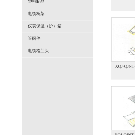
塑料制品
电缆桥架
仪表保温（护）箱
管阀件
电缆格兰头
XQJ-QJN